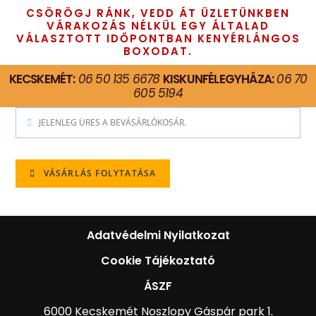
CSÖRÖGJ RÁNK, VEDD ÁT ÜZLETÜNKBEN
VÁRAKOZÁS NÉLKÜL EGY ÁLTALAD
VÁLASZTOTT IDŐPONTBAN KENYÉRLÁNGOS
BOXODAT.
KECSKEMÉT:
06 50 135 6678
KISKUNFÉLEGYHÁZA:
06 70
605 5194
JELENLEG ÜRES A BEVÁSÁRLÓKOSÁR.
VÁSÁRLÁS FOLYTATÁSA
Adatvédelmi Nyilatkozat
Cookie Tájékoztató
ÁSZF
6000 Kecskemét Noszlopy Gáspár park 1.