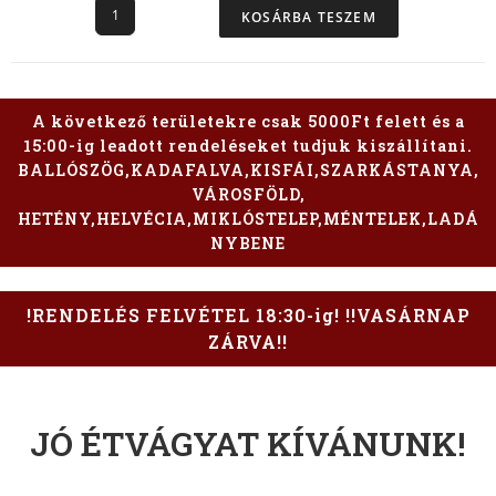
KOSÁRBA TESZEM
A következő területekre csak 5000Ft felett és a
15:00-ig leadott rendeléseket tudjuk kiszállítani.
BALLÓSZÖG,KADAFALVA,KISFÁI,SZARKÁSTANYA,
VÁROSFÖLD,
HETÉNY,HELVÉCIA,MIKLÓSTELEP,MÉNTELEK,LADÁ
NYBENE
!RENDELÉS FELVÉTEL 18:30-ig! !!VASÁRNAP
ZÁRVA!!
JÓ ÉTVÁGYAT KÍVÁNUNK!