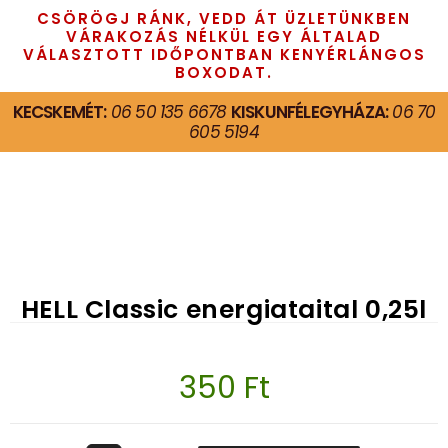
CSÖRÖGJ RÁNK, VEDD ÁT ÜZLETÜNKBEN
VÁRAKOZÁS NÉLKÜL EGY ÁLTALAD
VÁLASZTOTT IDŐPONTBAN KENYÉRLÁNGOS
BOXODAT.
KECSKEMÉT:
06 50 135 6678
KISKUNFÉLEGYHÁZA:
06 70
605 5194
HELL Classic energiataital 0,25l
350
Ft