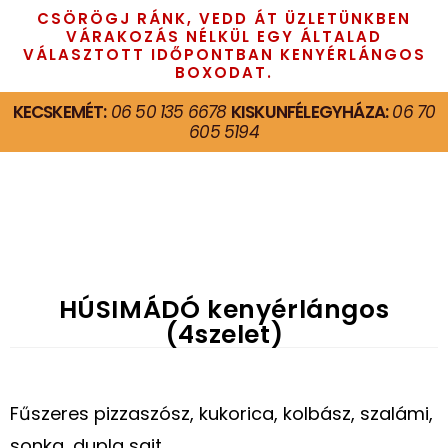
CSÖRÖGJ RÁNK, VEDD ÁT ÜZLETÜNKBEN
VÁRAKOZÁS NÉLKÜL EGY ÁLTALAD
VÁLASZTOTT IDŐPONTBAN KENYÉRLÁNGOS
BOXODAT.
KECSKEMÉT:
06 50 135 6678
KISKUNFÉLEGYHÁZA:
06 70
605 5194
HÚSIMÁDÓ kenyérlángos
(4szelet)
Fűszeres pizzaszósz, kukorica, kolbász, szalámi,
sonka, dupla sajt.