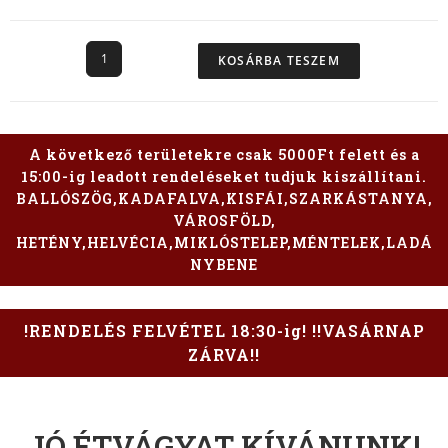
KOSÁRBA TESZEM
A következő területekre csak 5000Ft felett és a
15:00-ig leadott rendeléseket tudjuk kiszállítani.
BALLÓSZÖG,KADAFALVA,KISFÁI,SZARKÁSTANYA,
VÁROSFÖLD,
HETÉNY,HELVÉCIA,MIKLÓSTELEP,MÉNTELEK,LADÁ
NYBENE
!RENDELÉS FELVÉTEL 18:30-ig! !!VASÁRNAP
ZÁRVA!!
JÓ ÉTVÁGYAT KÍVÁNUNK!