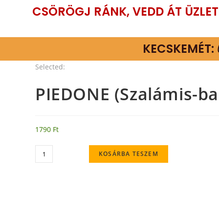
CSÖRÖGJ RÁNK, VEDD ÁT ÜZLE
KECSKEMÉT:
Selected:
PIEDONE (Szalámis-bab
1790
Ft
KOSÁRBA TESZEM