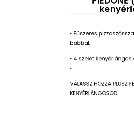
PIEDONE 
kenyérl
• Fűszeres pizzaszósszal,
babbal.
• 4 szelet kenyérlángos
•
VÁLASSZ HOZZÁ PLUSZ FE
KENYÉRLÁNGOSOD.