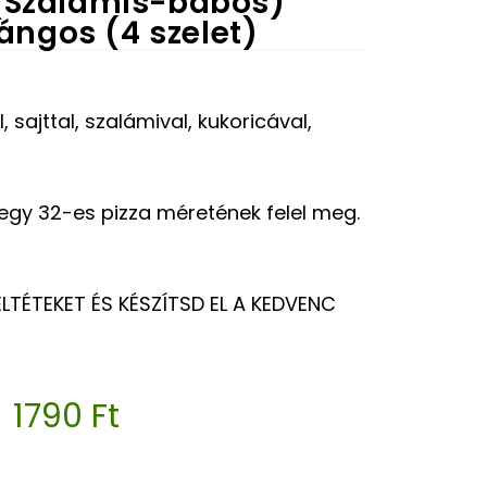
(Szalámis-babos)
ángos (4 szelet)
 sajttal, szalámival, kukoricával,
 egy 32-es pizza méretének felel meg.
LTÉTEKET ÉS KÉSZÍTSD EL A KEDVENC
1790
Ft