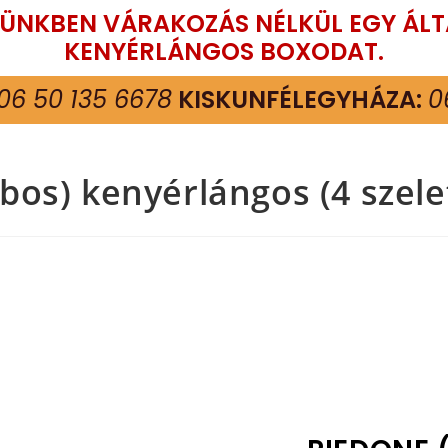
TÜNKBEN VÁRAKOZÁS NÉLKÜL EGY ÁL
KENYÉRLÁNGOS BOXODAT.
06 50 135 6678
KISKUNFÉLEGYHÁZA:
0
os) kenyérlángos (4 szele