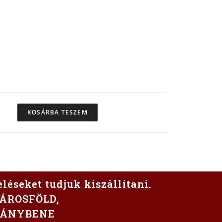
KOSÁRBA TESZEM
eléseket tudjuk kiszállítani.
ÁROSFÖLD,
DÁNYBENE