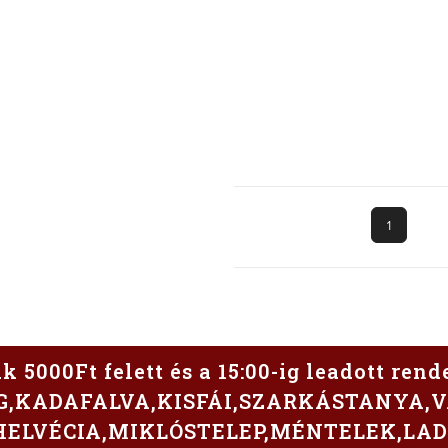
 5000Ft felett és a 15:00-ig leadott rend
G,KADAFALVA,KISFÁI,SZARKÁSTANYA,V
HELVÉCIA,MIKLÓSTELEP,MÉNTELEK,LA