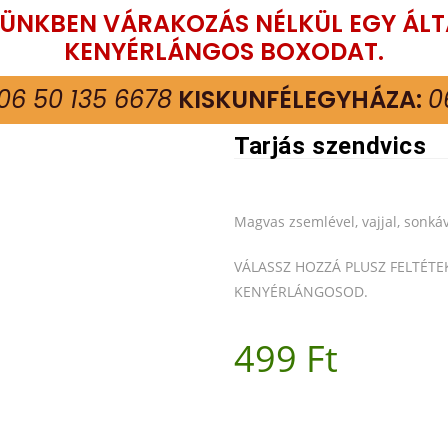
TÜNKBEN VÁRAKOZÁS NÉLKÜL EGY ÁL
KENYÉRLÁNGOS BOXODAT.
06 50 135 6678
KISKUNFÉLEGYHÁZA:
0
Tarjás szendvics
Magvas zsemlével, vajjal, sonkáv
VÁLASSZ HOZZÁ PLUSZ FELTÉTE
KENYÉRLÁNGOSOD.
499
Ft