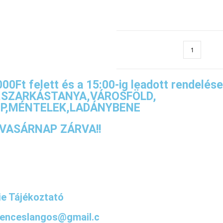
0Ft felett és a 15:00-ig leadott rendeléseke
I,SZARKÁSTANYA,VÁROSFÖLD,
EP,MÉNTELEK,LADÁNYBENE
!!VASÁRNAP ZÁRVA!!
e Tájékoztató
enceslangos@gmail.c