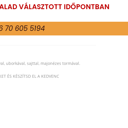
TALAD VÁLASZTOTT IDŐPONTBAN
6 70 605 5194
al, uborkával, sajttal, majonézes tormával.
KET ÉS KÉSZÍTSD EL A KEDVENC